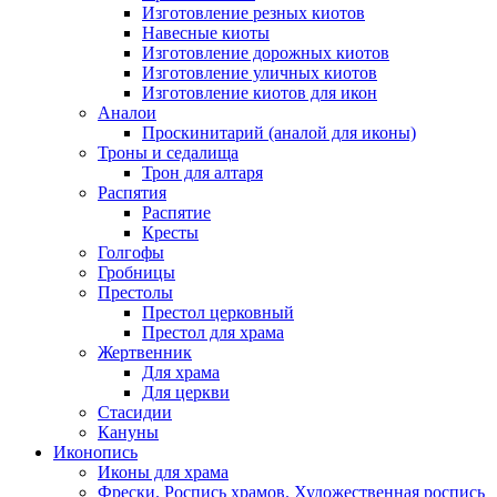
Изготовление резных киотов
Навесные киоты
Изготовление дорожных киотов
Изготовление уличных киотов
Изготовление киотов для икон
Аналои
Проскинитарий (аналой для иконы)
Троны и седалища
Трон для алтаря
Распятия
Распятие
Кресты
Голгофы
Гробницы
Престолы
Престол церковный
Престол для храма
Жертвенник
Для храма
Для церкви
Стасидии
Кануны
Иконопись
Иконы для храма
Фрески. Роспись храмов. Художественная роспись