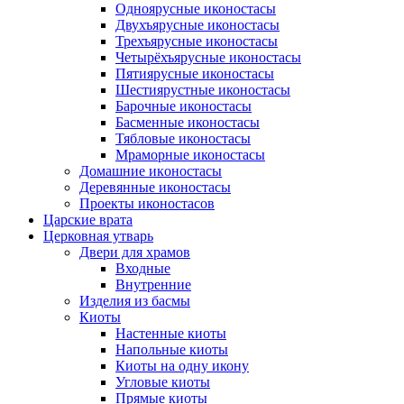
Одноярусные иконостасы
Двухъярусные иконостасы
Трехъярусные иконостасы
Четырёхъярусные иконостасы
Пятиярусные иконостасы
Шестиярустные иконостасы
Барочные иконостасы
Басменные иконостасы
Тябловые иконостасы
Мраморные иконостасы
Дoмaшниe икoнoстaсы
Деревянные иконостасы
Проекты иконостасов
Царские врата
Церковная утварь
Двери для храмов
Входные
Внутренние
Изделия из басмы
Киоты
Настенные киоты
Напольные киоты
Киоты на одну икону
Угловые киоты
Прямые киоты