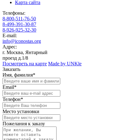
Карта сайта
Телефоны:
8-800-511-76-50
8-499-391-30-87
8-926-925-32-30
E-mail:
info@iconostas.org
Адрес:
г. Москва, Янтарный
проезд д.1/8
Посмотреть на карте
Made by UNKle
Заказать
Имя, фамилия*
Email*
Телефон*
Место установки
Пожелания к заказу