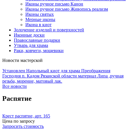
Иконы ручное письмо Канон
Иконы ручное письмо Живопись реализм
Иконы святых
Мерные иконы
Икона в киот
Золочение изделий и поверхностей
Иконные доски
Православные подарки
Утварь для храма
Раки, ковчеги, мощевики
Новости мастерской
Установлен Напольный киот для храма Преображения
Господня п. Кадом Рязанской области материал Липа ,ручная
резьба, морение, матовый лак.
Все новости
Распятие
Крест распятие, арт. 165
Цена по запросу
Запросить стоимость