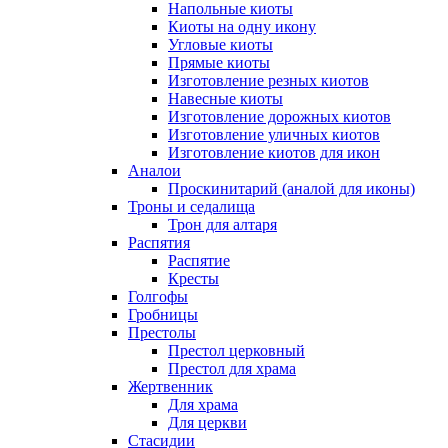
Напольные киоты
Киоты на одну икону
Угловые киоты
Прямые киоты
Изготовление резных киотов
Навесные киоты
Изготовление дорожных киотов
Изготовление уличных киотов
Изготовление киотов для икон
Аналои
Проскинитарий (аналой для иконы)
Троны и седалища
Трон для алтаря
Распятия
Распятие
Кресты
Голгофы
Гробницы
Престолы
Престол церковный
Престол для храма
Жертвенник
Для храма
Для церкви
Стасидии