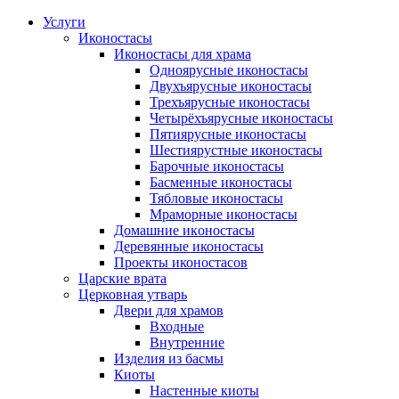
Услуги
Иконостасы
Иконостасы для храма
Одноярусные иконостасы
Двухъярусные иконостасы
Трехъярусные иконостасы
Четырёхъярусные иконостасы
Пятиярусные иконостасы
Шестиярустные иконостасы
Барочные иконостасы
Басменные иконостасы
Тябловые иконостасы
Мраморные иконостасы
Дoмaшниe икoнoстaсы
Деревянные иконостасы
Проекты иконостасов
Царские врата
Церковная утварь
Двери для храмов
Входные
Внутренние
Изделия из басмы
Киоты
Настенные киоты